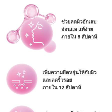
ช่วยลดผิวอักเสบ
อ่อนแอ แพ้ง่าย
ภายใน 8 สัปดาห์
เพิ่มความยืดหยุ่นให้กับผิว
และลดริ้วรอย
ภายใน 12 สัปดาห์