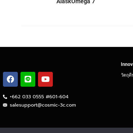
AlaskOmega 7
Innov
วัตถุด
+662 033 0555 #601-604
salesupport@cosmic-3c.com