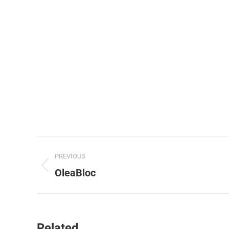
PREVIOUS
OleaBloc
Related