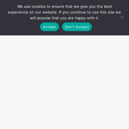
We use cookies to ensure that we give you the best
experience on our website. If you continue to use this site we
will assume that you are happy with it.
Accept
Don't Accept
Share this post
PREVIOUS
Reducose
NEXT