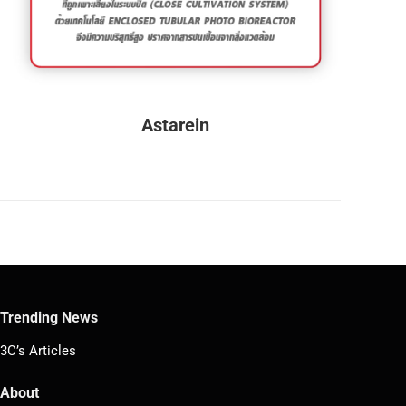
Astarein
Trending News
3C’s Articles
About